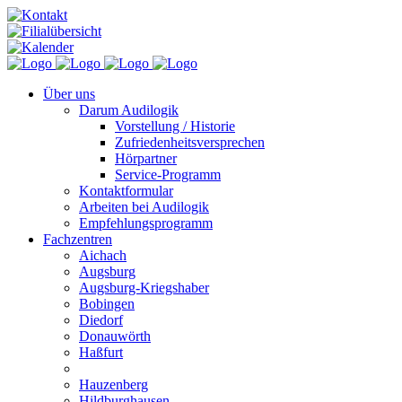
Über uns
Darum Audilogik
Vorstellung / Historie
Zufriedenheitsversprechen
Hörpartner
Service-Programm
Kontaktformular
Arbeiten bei Audilogik
Empfehlungsprogramm
Fachzentren
Aichach
Augsburg
Augsburg-Kriegshaber
Bobingen
Diedorf
Donauwörth
Haßfurt
Hauzenberg
Hildburghausen