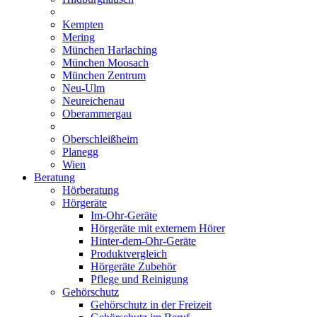
Kempten
Mering
München Harlaching
München Moosach
München Zentrum
Neu-Ulm
Neureichenau
Oberammergau
Oberschleißheim
Planegg
Wien
Beratung
Hörberatung
Hörgeräte
Im-Ohr-Geräte
Hörgeräte mit externem Hörer
Hinter-dem-Ohr-Geräte
Produktvergleich
Hörgeräte Zubehör
Pflege und Reinigung
Gehörschutz
Gehörschutz in der Freizeit