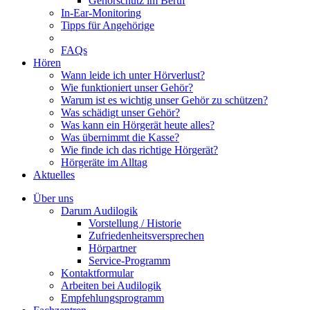
Gehörschutz im Beruf
In-Ear-Monitoring
Tipps für Angehörige
FAQs
Hören
Wann leide ich unter Hörverlust?
Wie funktioniert unser Gehör?
Warum ist es wichtig unser Gehör zu schützen?
Was schädigt unser Gehör?
Was kann ein Hörgerät heute alles?
Was übernimmt die Kasse?
Wie finde ich das richtige Hörgerät?
Hörgeräte im Alltag
Aktuelles
Über uns
Darum Audilogik
Vorstellung / Historie
Zufriedenheitsversprechen
Hörpartner
Service-Programm
Kontaktformular
Arbeiten bei Audilogik
Empfehlungsprogramm