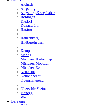
Fachzentren
Aichach
Augsburg
Augsburg-Kriegshaber
Bobingen
Diedorf
Donauwörth
Haßfurt
Hauzenberg
Hildburghausen
Kempten
Mering
München Harlaching
München Moosach
München Zentrum
Neu-Ulm
Neureichenau
Oberammergau
Oberschleißheim
Planegg
Wien
Beratung