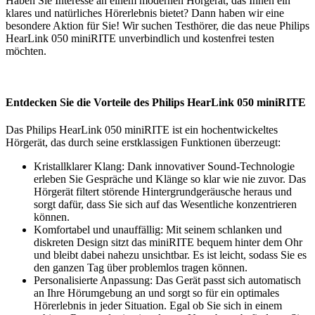
Haben Sie Interesse an einem modernen Hörgerät, das Ihnen ein
klares und natürliches Hörerlebnis bietet? Dann haben wir eine
besondere Aktion für Sie! Wir suchen Testhörer, die das neue Philips
HearLink 050 miniRITE unverbindlich und kostenfrei testen
möchten.
Entdecken Sie die Vorteile des Philips HearLink 050 miniRITE
Das Philips HearLink 050 miniRITE ist ein hochentwickeltes
Hörgerät, das durch seine erstklassigen Funktionen überzeugt:
Kristallklarer Klang: Dank innovativer Sound-Technologie
erleben Sie Gespräche und Klänge so klar wie nie zuvor. Das
Hörgerät filtert störende Hintergrundgeräusche heraus und
sorgt dafür, dass Sie sich auf das Wesentliche konzentrieren
können.
Komfortabel und unauffällig: Mit seinem schlanken und
diskreten Design sitzt das miniRITE bequem hinter dem Ohr
und bleibt dabei nahezu unsichtbar. Es ist leicht, sodass Sie es
den ganzen Tag über problemlos tragen können.
Personalisierte Anpassung: Das Gerät passt sich automatisch
an Ihre Hörumgebung an und sorgt so für ein optimales
Hörerlebnis in jeder Situation. Egal ob Sie sich in einem