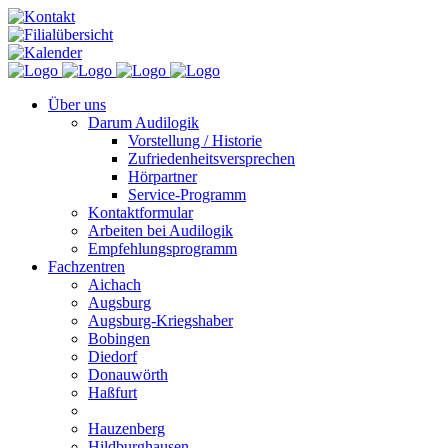
Über uns
Darum Audilogik
Vorstellung / Historie
Zufriedenheitsversprechen
Hörpartner
Service-Programm
Kontaktformular
Arbeiten bei Audilogik
Empfehlungsprogramm
Fachzentren
Aichach
Augsburg
Augsburg-Kriegshaber
Bobingen
Diedorf
Donauwörth
Haßfurt
Hauzenberg
Hildburghausen