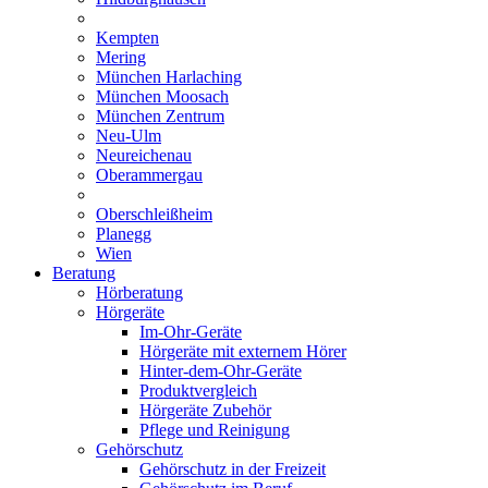
Kempten
Mering
München Harlaching
München Moosach
München Zentrum
Neu-Ulm
Neureichenau
Oberammergau
Oberschleißheim
Planegg
Wien
Beratung
Hörberatung
Hörgeräte
Im-Ohr-Geräte
Hörgeräte mit externem Hörer
Hinter-dem-Ohr-Geräte
Produktvergleich
Hörgeräte Zubehör
Pflege und Reinigung
Gehörschutz
Gehörschutz in der Freizeit