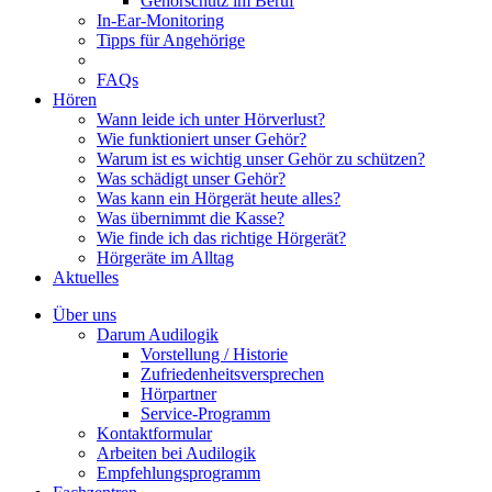
Gehörschutz im Beruf
In-Ear-Monitoring
Tipps für Angehörige
FAQs
Hören
Wann leide ich unter Hörverlust?
Wie funktioniert unser Gehör?
Warum ist es wichtig unser Gehör zu schützen?
Was schädigt unser Gehör?
Was kann ein Hörgerät heute alles?
Was übernimmt die Kasse?
Wie finde ich das richtige Hörgerät?
Hörgeräte im Alltag
Aktuelles
Über uns
Darum Audilogik
Vorstellung / Historie
Zufriedenheitsversprechen
Hörpartner
Service-Programm
Kontaktformular
Arbeiten bei Audilogik
Empfehlungsprogramm