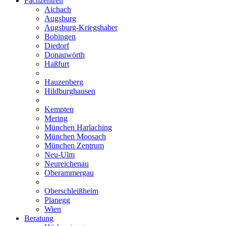
Fachzentren
Aichach
Augsburg
Augsburg-Kriegshaber
Bobingen
Diedorf
Donauwörth
Haßfurt
Hauzenberg
Hildburghausen
Kempten
Mering
München Harlaching
München Moosach
München Zentrum
Neu-Ulm
Neureichenau
Oberammergau
Oberschleißheim
Planegg
Wien
Beratung